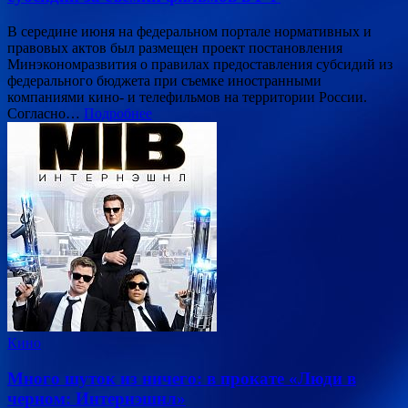
В середине июня на федеральном портале нормативных и
правовых актов был размещен проект постановления
Минэкономразвития о правилах предоставления субсидий из
федерального бюджета при съемке иностранными
компаниями кино- и телефильмов на территории России.
Согласно…
Подробнее
Кино
Много шуток из ничего: в прокате «Люди в
черном: Интернэшнл»