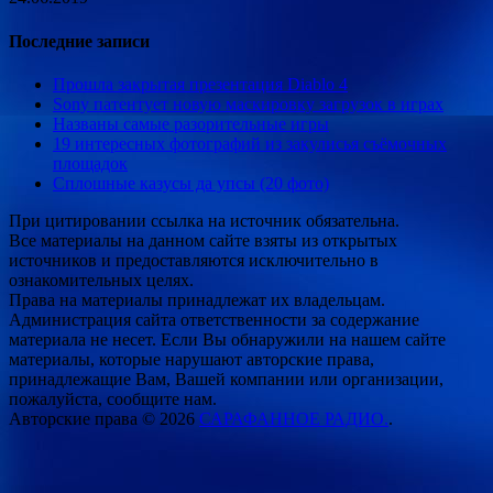
Последние записи
Прошла закрытая презентация Diablo 4
Sony патентует новую маскировку загрузок в играх
Названы самые разорительные игры
19 интересных фотографий из закулисья съёмочных
площадок
Сплошные казусы да упсы (20 фото)
При цитировании ссылка на источник обязательна.
Все материалы на данном сайте взяты из открытых
источников и предоставляются исключительно в
ознакомительных целях.
Права на материалы принадлежат их владельцам.
Администрация сайта ответственности за содержание
материала не несет. Если Вы обнаружили на нашем сайте
материалы, которые нарушают авторские права,
принадлежащие Вам, Вашей компании или организации,
пожалуйста, сообщите нам.
Авторские права © 2026
САРАФАННОЕ РАДИО.
.