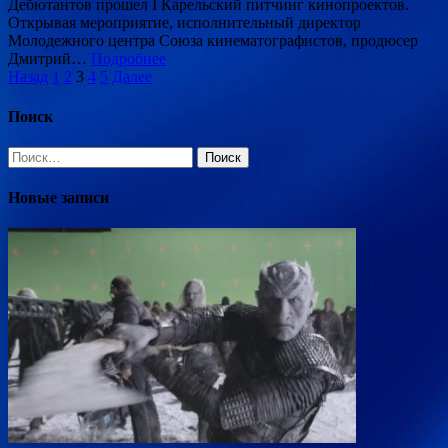
Дебютантов прошел I Карельский питчинг кинопроектов.
Открывая мероприятие, исполнительный директор
Молодежного центра Союза кинематографистов, продюсер
Дмитрий…
Подробнее
Пагинация
Назад
1
2
3
4
5
Далее
записей
Поиск
Найти:
Новые записи