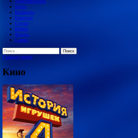
Демотиваторы
Кино
Комиксы
Новости
Слухи
Юмор
Факты
Games
Найти:
Главное меню
Кино