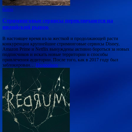
Кино
Стриминговые сервисы переключаются на
индийский рынок
В настоящее время из-за жесткой и продолжающей расти
конкуренции крупнейшие стриминговые сервисы Disney,
Amazon Prime и Netflix вынуждены активно бороться за новых
подписчиков и искать новые территории и способы
привлечения аудитории. После того, как в 2017 году был
заблокирован…
Подробнее