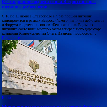
В Ставрополе подвели итоги Всероссийского
питчинга дебютантов
С 10 по 11 июня в Ставрополе в 4 раз прошел питчинг
кинопроектов в рамках Всероссийского питчинга дебютантов
и Форума творческих союзов «Белая акация». В рамках
питчинга состоялись мастер-классы генерального директора
компании Киноэкспертиза Олега Иванова, продюсера,…
Подробнее
Кино
Минкульт назвал авторские и детские фильмы,