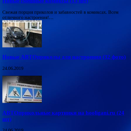
Новые смешные комиксы (13 шт)
Свежая порция приколов и забавностей в комиксах. Всем
отличного настроения!…
Новые АВТОприколы для настроения (32 фото)
24.06.2019
АВТОприкольные картинки на hooligani.ru (24
шт)
24.06.2019