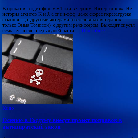
В прокат выходит фильм «Люди в черном: Интернэшнл». Не
история агентов K и J, а спин-офф, даже скорее перезагрузка
франшизы, с другими актерами (из условных ветеранов –
только Эмма Томпсон), с другим режиссером. Выходит спустя
семь лет после предыдущей части,…
Подробнее
Кино
Осенью в Госдуму внесут проект поправок в
антипиратский закон