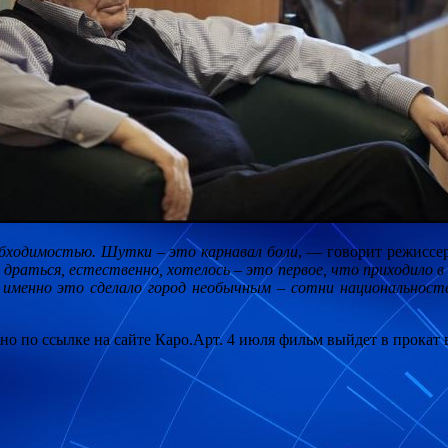
обходимостью. Шутки – это карнавал боли
, — говорит режиссе
 А драться, естественно, хотелось – это первое, что приходило 
 именно это сделало город необычным – сотни национальностей
о по ссылке на сайте Каро.Арт. 4 июля фильм выйдет в прокат в