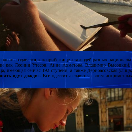
циально создавался, как прибежище для людей разных националь
юди как Леонид Утесов, Анна Ахматова, Владимир Высоцкий,
а, имеющая сейчас 192 ступени, а также Дерибасовская улица
опять идут дожди»
. Все одесситы славятся своим искрометны