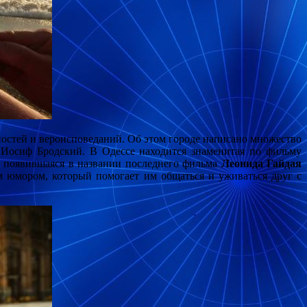
ностей и вероисповеданий. Об этом городе написано множество
 Иосиф Бродский. В Одессе находится знаменитая по фильму
, появившаяся в названии последнего фильма
Леонида Гайдая
м юмором, который помогает им общаться и уживаться друг с