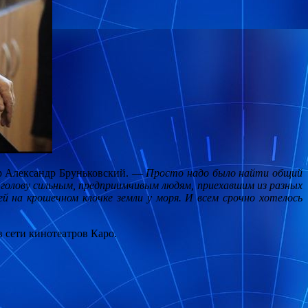
р Александр Бруньковский. —
Просто надо было найти общий
в голову сильным, предприимчивым людям, приехавшим из разных
 на крошечном клочке земли у моря. И всем срочно хотелось
 сети кинотеатров Каро.