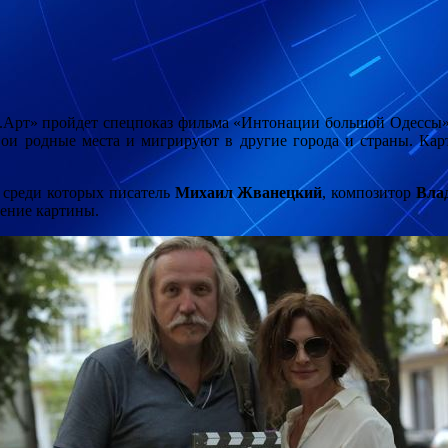
о.Арт» пройдет спецпоказ фильма «Интонации большой Одессы»
вои родные места и мигрируют в другие города
и страны. Кар
 среди которых писатель
Михаил Жванецкий
, композитор
Вла
дение картины.