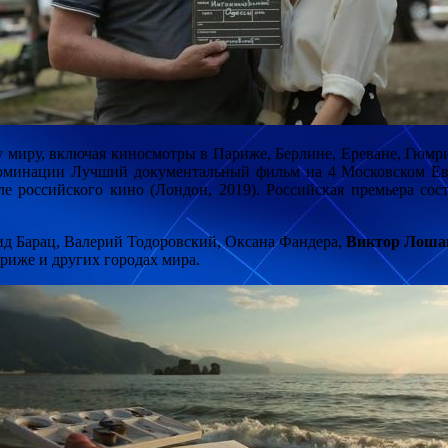
у миру, включая киносмотры в Париже, Берлине, Ереване, Гюмри
 номинации Лучший документальный фильм на 4 Московском Евр
 российского кино (Лондон, 2019). Российская премьера сост
нид Барац, Валерий Тодоровский, Оксана Фандера,
Виктор Лоша
ариже и других городах мира.