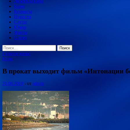
Демотиваторы
Кино
Комиксы
Новости
Слухи
Юмор
Факты
Games
Найти:
Главное меню
Кино
В прокат выходит фильм «Интонации 
20.06.2019
-
от
admin