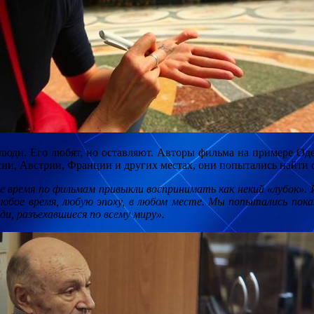
люди. Его любят, но оставляют. Авторы фильма на примере Оде
сии, Австрии, Франции и других местах, они попытались найти о
е время по фильмам привыкли воспринимать как некий «лубок». И 
 любое время, любую эпоху, в любом месте. Мы попытались пока
и, разъехавшиеся по всему миру».