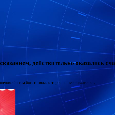
сказанием, действительно оказались с
еломлён тем богатством, которое на него свалилось.