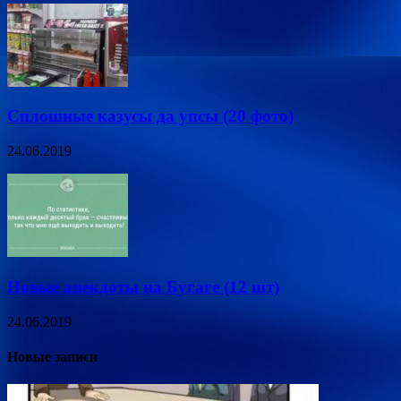
Сплошные казусы да упсы (20 фото)
24.06.2019
Новые анекдоты на Бугаге (12 шт)
24.06.2019
Новые записи