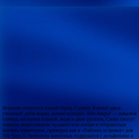
Игрокам откроется новый город, Сулани. Климат здесь
сложный: днём жарко, ночью холодно. Зато вокруг — навалом
солнца, песчаных пляжей, моря и даже русалок. Симы смогут
освоить мореплавание на каноэ или катере и отправиться
изучать территории, примерно как в «Райских островах» для
The Sims 3. Любители животных подружатся с дельфинами и