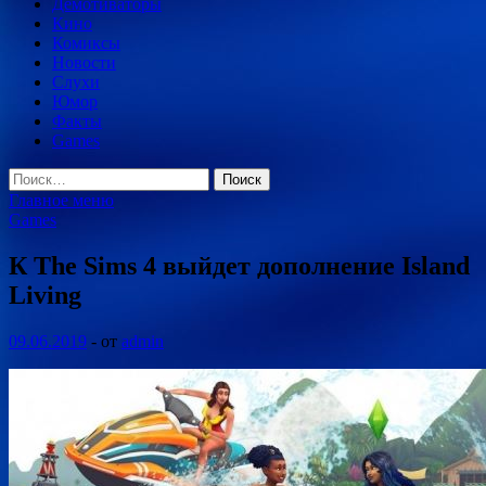
Демотиваторы
Кино
Комиксы
Новости
Слухи
Юмор
Факты
Games
Найти:
Главное меню
Games
К The Sims 4 выйдет дополнение Island
Living
09.06.2019
-
от
admin