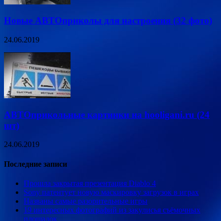
Новые АВТОприколы для настроения (32 фото)
24.06.2019
АВТОприкольные картинки на hooligani.ru (24
шт)
24.06.2019
Последние записи
Прошла закрытая презентация Diablo 4
Sony патентует новую маскировку загрузок в играх
Названы самые разорительные игры
19 интересных фотографий из закулисья съёмочных
площадок