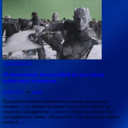
Демотиваторы
19 интересных фотографий из закулисья
съёмочных площадок
24.06.2019
-
от
admin
Предлагаем вашему вниманию несколько интересных
снимков — от актёров во время перерыва в съёмках до
создания спецэффектов. Сцена из «Игры престолов» без
спецэффектов Съёмки «Мстителей» Так проходили съёмки
сцены в …