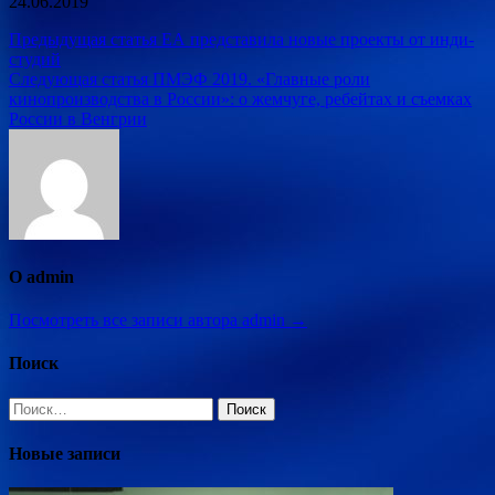
24.06.2019
Навигация
Предыдущая статья
ЕА представила новые проекты от инди-
студий
по
Следующая статья
ПМЭФ 2019. «Главные роли
записям
кинопроизводства в России»: о жемчуге, ребейтах и съемках
России в Венгрии
О admin
Посмотреть все записи автора admin →
Поиск
Найти:
Новые записи