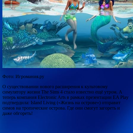
Фото: Игромания.ру
О существовании нового расширения к культовому
симулятору жизни The Sims 4 стало известно ещё утром. А
теперь компания Electronic Arts в рамках презентации EA Play
подтвердила: Island Living («Жизнь на острове») отправит
симов на тропические острова. Где они смогут загореть
и
даже обгореть!