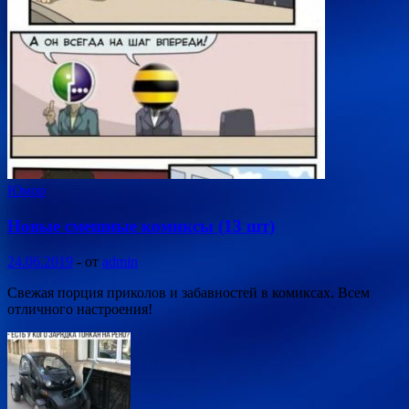
Юмор
Новые смешные комиксы (13 шт)
24.06.2019
-
от
admin
Свежая порция приколов и забавностей в комиксах. Всем
отличного настроения!