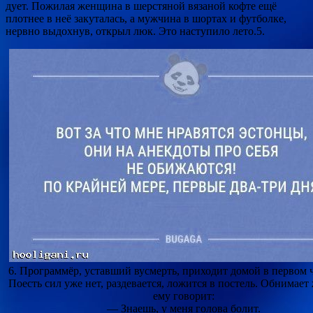
дует. Пожилая женщина в шерстяной вязаной кофте ещё
плотнее в неё закуталась, а мужчина в шортах и футболке,
нервно выдохнув, открыл люк. Это наступило лето.5.
6. Программёр, уставший вусмерть, приходит домой в первом ч
Поесть сил уже нет, раздевается, ложится в постель. Обнимает
ему говорит:
— Знаешь, у меня голова болит.