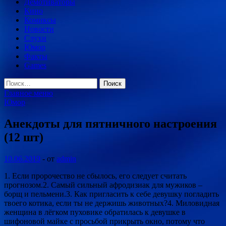
Демотиваторы
Кино
Комиксы
Новости
Слухи
Юмор
Факты
Games
Найти:
Главное меню
Юмор
Анекдоты для пятничного настроения
(12 шт)
10.06.2019
-
от
admin
1. Если пророчество не сбылось, его следует считать
прогнозом.2. Самый сильный афродизиак для мужиков –
борщ и пельмени.3. Как пригласить к себе девушку погладить
твоего котика, если ты не держишь животных?4. Миловидная
женщина в лёгком пуховике обратилась к девушке в
шифоновой майке с просьбой прикрыть окно, потому что