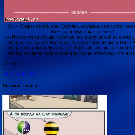
10. — Скорее ответь мне, Софочка, согласна ли ты стать мое
— Фима, а почему такая спешка?
— Потому что я обещал мамочке, что приду домой не позже д
Надпись на скале в Израиле: «Здесь никогда не были Изя и Р
очень хотели бы побывать!»12. Я четыре года возил с собой
глобус, чтобы на вопрос гаишника гордо ответить: «Это нав
Источник
http://hooligani.ru
Похожие записи