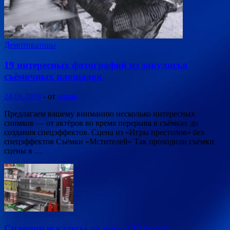
Демотиваторы
19 интересных фотографий из закулисья
съёмочных площадок
24.06.2019
-
от
admin
Предлагаем вашему вниманию несколько интересных
снимков — от актёров во время перерыва в съёмках до
создания спецэффектов. Сцена из «Игры престолов» без
спецэффектов Съёмки «Мстителей» Так проходили съёмки
сцены в …
Сплошные казусы да упсы (20 фото)