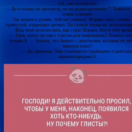
Он, уже в полусне:
— Да я только на просмотр, не на редактирование.7. Темнота
томно говорит:
– Ты здоров и румян, тебе нет равных. Формы твои, словно
пряностей, издающих аромат. Ты словно тюльпан, источающи
Вид твой величествен, как горы Ливана. Все в тебе жела
— Тань, опять ты там с тортом разговариваешь? Ложись спа
поздно.8. — Знаешь, что бывает с девочками, которые не хот
манную кашу?
— Да, мамочка. Они становятся стройными и работаю
манекенщицами.9.