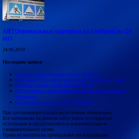
АВТОприкольные картинки на hooligani.ru (24
шт)
24.06.2019
Последние записи
Прошла закрытая презентация Diablo 4
Sony патентует новую маскировку загрузок в играх
Названы самые разорительные игры
19 интересных фотографий из закулисья съёмочных
площадок
Сплошные казусы да упсы (20 фото)
При цитировании ссылка на источник обязательна.
Все материалы на данном сайте взяты из открытых
источников и предоставляются исключительно в
ознакомительных целях.
Права на материалы принадлежат их владельцам.